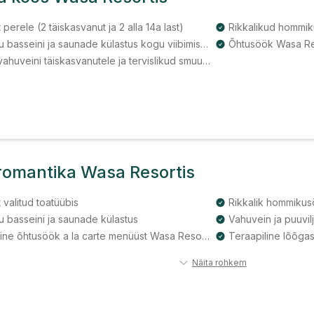
 perele (2 täiskasvanut ja 2 alla 14a last)
Rikkalikud hommi
Piiramatu basseini ja saunade külastus kogu viibimise jooksul
Õhtusöök Wasa R
Pokaal vahuveini täiskasvanutele ja tervislikud smuutid lastele õhtusöögi juurde
romantika Wasa Resortis
 valitud toatüübis
Rikkalik hommiku
u basseini ja saunade külastus
Vahuvein ja puuvil
2-käiguline õhtusöök a la carte menüüst Wasa Resort restoranis
Teraapiline lõõga
Näita rohkem