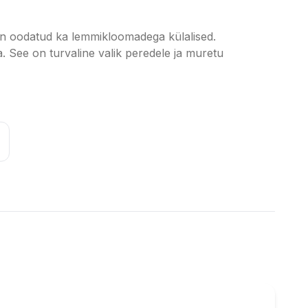
 on oodatud ka lemmikloomadega külalised.
a. See on turvaline valik peredele ja muretu