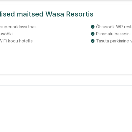
lised maitsed Wasa Resortis
superiorklassi toas
usööki
Piiramatu basseini
iFi kogu hotellis
Tasuta parkimine 