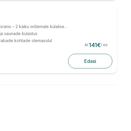
Õhtusöök WR restoranis – 2 käiku mõlemale külalisele piiratud paketimenüüst
 ja saunade külastus
vabade kohtade olemasolul
141
€
Al.
/ öö
Edasi