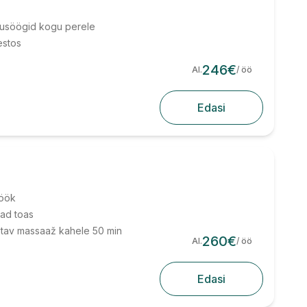
kusöögid kogu perele
estos
246
€
Al.
/ öö
Edasi
söök
jad toas
stav massaaž kahele 50 min
260
€
Al.
/ öö
Edasi