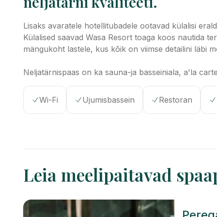
neljatärni kvaliteeti.
Lisaks avaratele hotellitubadele ootavad külalisi e
Külalised saavad Wasa Resort toaga koos nautida terve
mängukoht lastele, kus kõik on viimse detailini läbi 
Neljatärnispaas on ka sauna-ja basseiniala, a'la car
Wi-Fi
Ujumisbassein
Restoran
Leia meelipaitavad spaa
Pereg