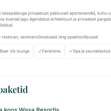
raldi sissepääsuga privaatsust pakkuvad apartemendid, kuhu
 kvartali jagu liigendatud arhitektuuri ja privaatset pargial
mõeldud.
te restoran, seminarivõimalused ning spaahoolitsused.
Baar või lounge
Parkimine
Spa ja saunakeskus
paketid
a koos Wasa Resortis