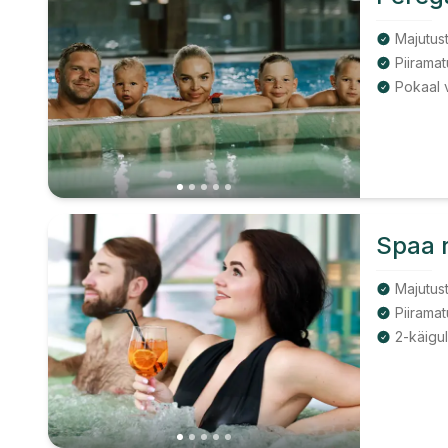
Majutust
Spaa 
Majutust
Piiramat