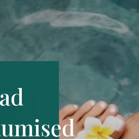
vad
kumised