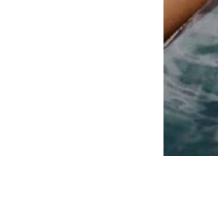
Ole kursis viimaste pakkumistega
Liitu meie uudiskirjaga ning saad asjakohast infot vi