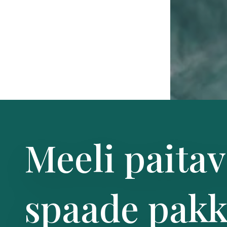
Meeli paita
spaade pak