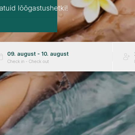
atuid lõõgastushetki!
09. august
- 10. august
Check in - Check out