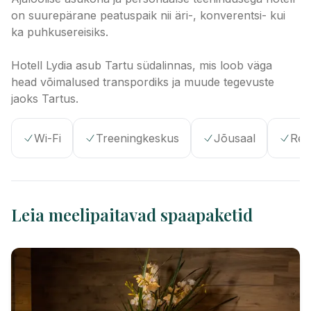
on suurepärane peatuspaik nii äri-, konverentsi- kui
ka puhkusereisiks.
Hotell Lydia asub Tartu südalinnas, mis loob väga
head võimalused transpordiks ja muude tegevuste
jaoks Tartus.
Wi-Fi
Treeningkeskus
Jõusaal
Res
Leia meelipaitavad spaapaketid