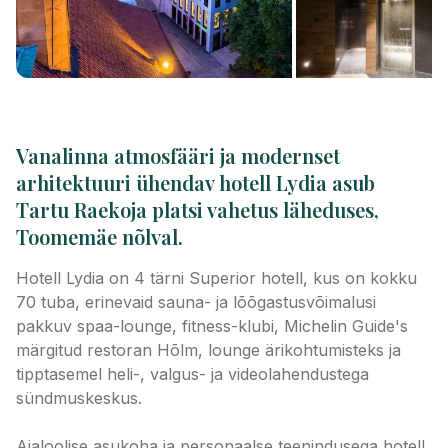
Vanalinna atmosfääri ja modernset
arhitektuuri ühendav hotell Lydia asub
Tartu Raekoja platsi vahetus läheduses,
Toomemäe nõlval.
Hotell Lydia on 4 tärni Superior hotell, kus on kokku
70 tuba, erinevaid sauna- ja lõõgastusvõimalusi
pakkuv spaa-lounge, fitness-klubi, Michelin Guide's
märgitud restoran Hõlm, lounge ärikohtumisteks ja
tipptasemel heli-, valgus- ja videolahendustega
sündmuskeskus.
Ajaloolise asukoha ja personaalse teenindusega hotell