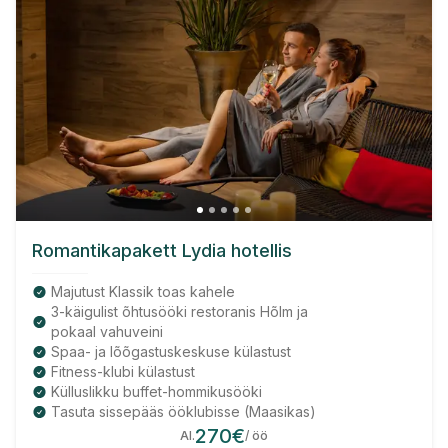
Romantikapakett Lydia hotellis
Majutust Klassik toas kahele
3-käigulist õhtusööki restoranis Hõlm ja
pokaal vahuveini
Spaa- ja lõõgastuskeskuse külastust
Fitness-klubi külastust
Külluslikku buffet-hommikusööki
Tasuta sissepääs ööklubisse (Maasikas)
270
€
Al.
/ öö