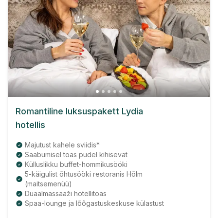
Romantiline luksuspakett Lydia
hotellis
Majutust kahele sviidis*
Saabumisel toas pudel kihisevat
Külluslikku buffet-hommikusööki
5-käigulist õhtusööki restoranis Hõlm
(maitsemenüü)
Duaalmassaaži hotellitoas
Spaa-lounge ja lõõgastuskeskuse külastust