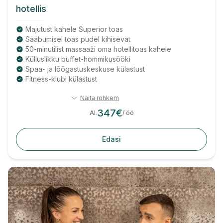
hotellis
Majutust kahele Superior toas
Saabumisel toas pudel kihisevat
50-minutilist massaaži oma hotellitoas kahele
Külluslikku buffet-hommikusööki
Spaa- ja lõõgastuskeskuse külastust
Fitness-klubi külastust
Näita rohkem
347
€
Al.
/ öö
Edasi