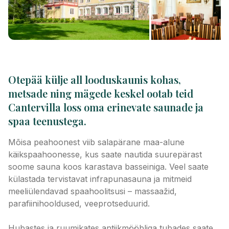
Otepää külje all looduskaunis kohas,
metsade ning mägede keskel ootab teid
Cantervilla loss oma erinevate saunade ja
spaa teenustega.
Mõisa peahoonest viib salapärane maa-alune
käikspaahoonesse, kus saate nautida suurepärast
soome sauna koos karastava basseiniga. Veel saate
külastada tervistavat infrapunasauna ja mitmeid
meeliülendavad spaahoolitsusi – massaažid,
parafiinihooldused, veeprotseduurid.
Hubastes ja ruumikates antiikmööbliga tubades saate