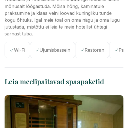
mõnusalt lõõgastuda. Mõisa hõng, kaminatule
praksumine ja klaas veini loovad kuningliku tunde
kogu õhtuks. Igal meie toal on oma nägu ja oma lugu
jutustada, mistõttu ei leia te meie hotellist ühtegi
sarnast tuba.
Wi-Fi
Ujumisbassein
Restoran
Par
Leia meelipaitavad spaapaketid