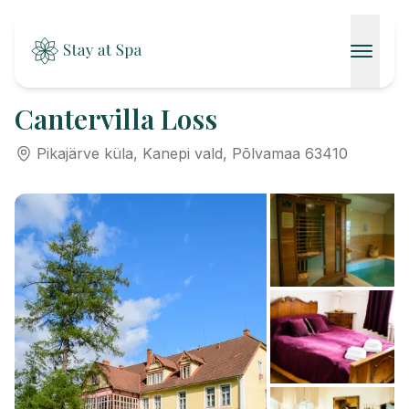
AVALEHT
Cantervilla Loss
SPAAD
Pikajärve küla, Kanepi vald, Põlvamaa 63410
KONTAKT