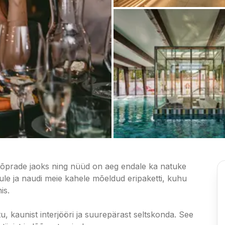
sõprade jaoks ning nüüd on aeg endale ka natuke
tule ja naudi meie kahele mõeldud eripaketti, kuhu
is.
u, kaunist interjööri ja suurepärast seltskonda. See