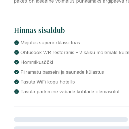
pakett on ideaalne võimalus puhkamaks argipäeva ruti
Hinnas sisaldub
Majutus superiorklassi toas
Õhtusöök WR restoranis – 2 käiku mõlemale külali
Hommikusööki
Piiramatu basseini ja saunade külastus
Tasuta WiFi kogu hotellis
Tasuta parkimine vabade kohtade olemasolul