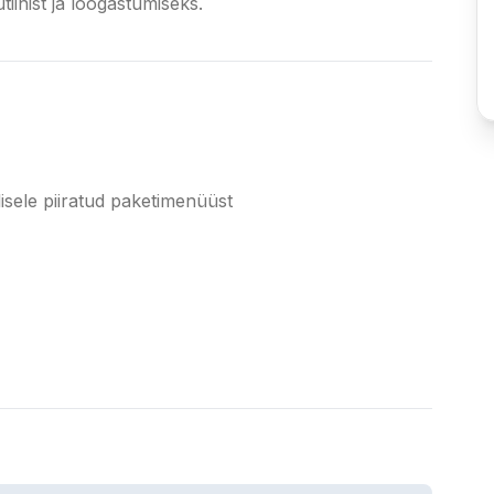
inist ja lõõgastumiseks.
sele piiratud paketimenüüst