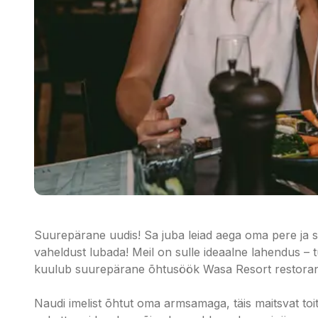
Suurepärane uudis! Sa juba leiad aega oma pere ja 
vaheldust lubada! Meil on sulle ideaalne lahendus – 
kuulub suurepärane õhtusöök Wasa Resort restoran
Naudi imelist õhtut oma armsamaga, täis maitsvat toit