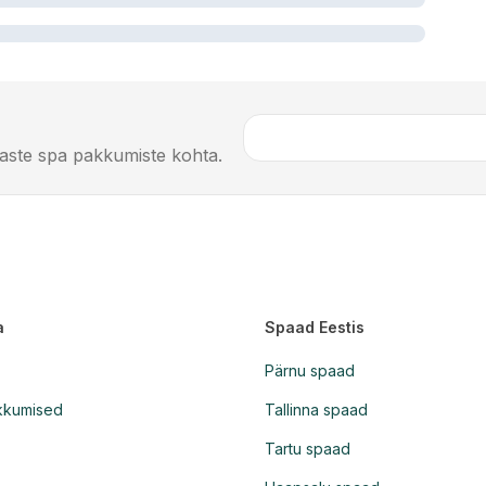
imaste spa pakkumiste kohta.
a
Spaad Eestis
Pärnu spaad
kkumised
Tallinna spaad
Tartu spaad