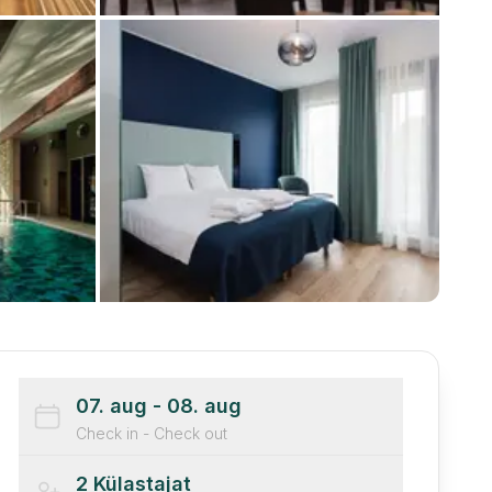
07. aug
- 08. aug
Check in - Check out
2
Külastajat