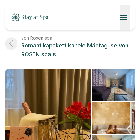
AVALEHT
von Rosen spa
Romantikapakett kahele Mäetaguse von
SPAAD
ROSEN spa's
KONTAKT