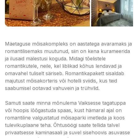
Mäetaguse mõisakompleks on aastatega avaramaks ja
romantilisemaks muutunud, siin on kena kurameerida
ja ilusaid mälestusi koguda. Midagi tõelistele
romantikutele, neile, kel liblikad kõhus lendavad ja
omavahel tuliselt säriseb. Romantikapakett sisaldab
majutust mõisakorteris või hotelli sviidis, kus teid
saabumisel ootavad vahuvein ja trühvlid.
Samuti saate minna mõnulema Vaiksesse tagatuppa
või hoopis lõõgastuda spaas, kust hämaral ajal on
romantiline valgustatud mõisaparki imetleda ja koos
tulevikuplaane teha. Õhtusöögi saate tellida talvel
privaatsesse kaminasaali ja suvel sisehoovis asuvasse