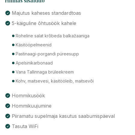
Hinnas sisaldub
Majutus kaheses standardtoas
5-käiguline õhtusöök kahele
Roheline salat krõbeda balkažaaniga
Käsitööpelmeenid
Pastinaagi-porgandi püreesupp
Apelsinikarbonaad
Vana Tallinnaga brüleekreem
Kohv, maitsevesi, käsitööleib, maitsevõi
Hommikusöök
Hommikuujumine
Piiramatu supelmaja kasutus saabumispäeval
Tasuta WiFi