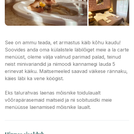
See on ammu teada, et armastus käib kõhu kaudu!
Soovides anda oma külalistele läbilõiget meie a la carte
menüüst, oleme välja valinud parimad palad, teinud
neist minivariandid ja niimoodi kannamegi lauda 5
erinevat käiku. Maitsemeeled saavad väikese rännaku,
käies läbi ka vene köögist.
Eks talurahvas laenas mõisnike toidulaualt
võõrapärasemaid maitseid ja nii sobitusidki meie
menüüsse laenamised mõisnike laualt.