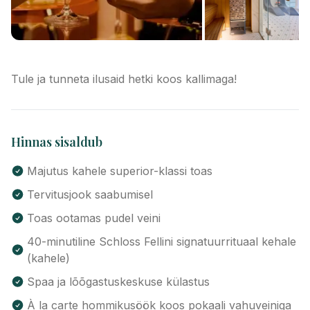
Tule ja tunneta ilusaid hetki koos kallimaga!
Hinnas sisaldub
Majutus kahele superior-klassi toas
Tervitusjook saabumisel
Toas ootamas pudel veini
40-minutiline Schloss Fellini signatuurrituaal kehale
(kahele)
Spaa ja lõõgastuskeskuse külastus
À la carte hommikusöök koos pokaali vahuveiniga