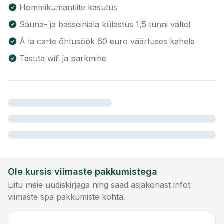
Hommikumantlite kasutus
Sauna- ja basseiniala külastus 1,5 tunni vältel
Á la carte õhtusöök 60 euro väärtuses kahele
Tasuta wifi ja parkmine
Ole kursis viimaste pakkumistega
Liitu meie uudiskirjaga ning saad asjakohast infot
viimaste spa pakkumiste kohta.