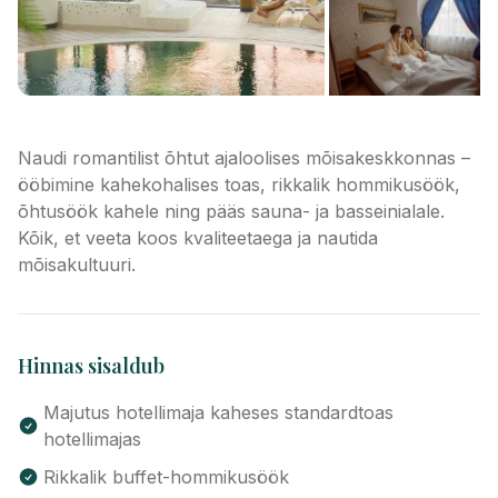
Naudi romantilist õhtut ajaloolises mõisakeskkonnas –
ööbimine kahekohalises toas, rikkalik hommikusöök,
õhtusöök kahele ning pääs sauna- ja basseinialale.
Kõik, et veeta koos kvaliteetaega ja nautida
mõisakultuuri.
Hinnas sisaldub
Majutus hotellimaja kaheses standardtoas
hotellimajas
Rikkalik buffet-hommikusöök