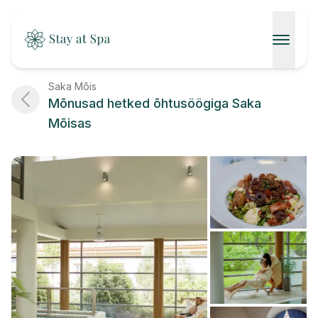
AVALEHT
Saka Mõis
Mõnusad hetked õhtusöögiga Saka
SPAAD
Mõisas
KONTAKT