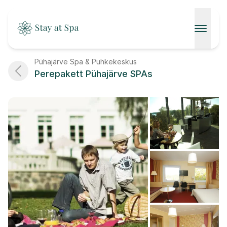
AVALEHT
Pühajärve Spa & Puhkekeskus
Perepakett Pühajärve SPAs
SPAAD
KONTAKT