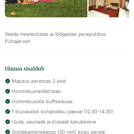
Veeda meeleolukas ja lõõgastav perepuhkus
Pühajärvel!
Hinnas sisaldub
Majutus peretoas 2 ööd
Hommikumantlid toas
Hommikusöök buffeelauas
1 lõunasöök kohaloleku päeval (12.30-14.30)
Ujula, saunade ja jõusaali kasutamine
Soolakambriseanss (30 min) kogu perele