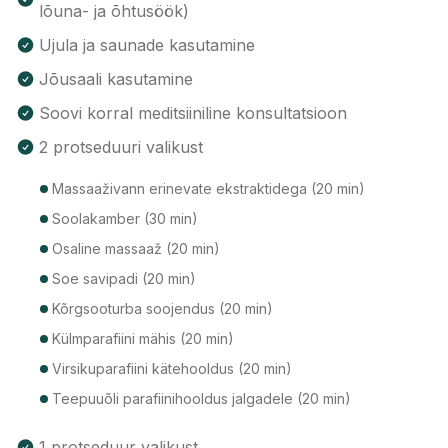
lõuna- ja õhtusöök)
Ujula ja saunade kasutamine
Jõusaali kasutamine
Soovi korral meditsiiniline konsultatsioon
2 protseduuri valikust
Massaaživann erinevate ekstraktidega (20 min)
Soolakamber (30 min)
Osaline massaaž (20 min)
Soe savipadi (20 min)
Kõrgsooturba soojendus (20 min)
Külmparafiini mähis (20 min)
Virsikuparafiini kätehooldus (20 min)
Teepuuõli parafiinihooldus jalgadele (20 min)
1 protseduur valikust