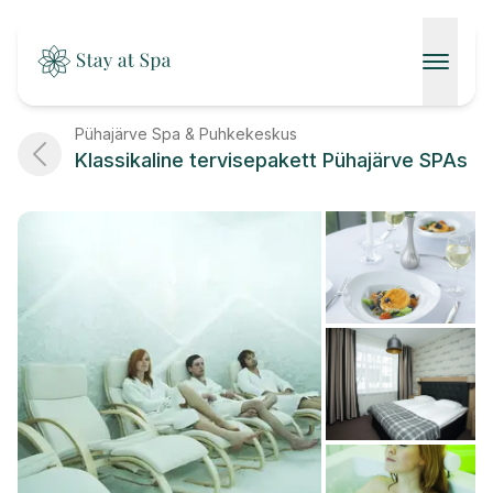
AVALEHT
Pühajärve Spa & Puhkekeskus
Klassikaline tervisepakett Pühajärve SPAs
SPAAD
KONTAKT