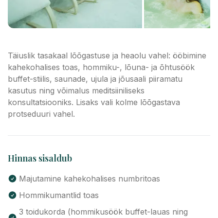
Täiuslik tasakaal lõõgastuse ja heaolu vahel: ööbimine
kahekohalises toas, hommiku-, lõuna- ja õhtusöök
buffet-stiilis, saunade, ujula ja jõusaali piiramatu
kasutus ning võimalus meditsiiniliseks
konsultatsiooniks. Lisaks vali kolme lõõgastava
protseduuri vahel.
Hinnas sisaldub
Majutamine kahekohalises numbritoas
Hommikumantlid toas
3 toidukorda (hommikusöök buffet-lauas ning