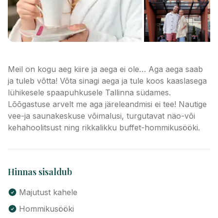
Meil on kogu aeg kiire ja aega ei ole… Aga aega saab
ja tuleb võtta! Võta sinagi aega ja tule koos kaaslasega
lühikesele spaapuhkusele Tallinna südames.
Lõõgastuse arvelt me aga järeleandmisi ei tee! Nautige
vee-ja saunakeskuse võimalusi, turgutavat näo-või
kehahoolitsust ning rikkalikku buffet-hommikusööki.
Hinnas sisaldub
Majutust kahele
Hommikusööki