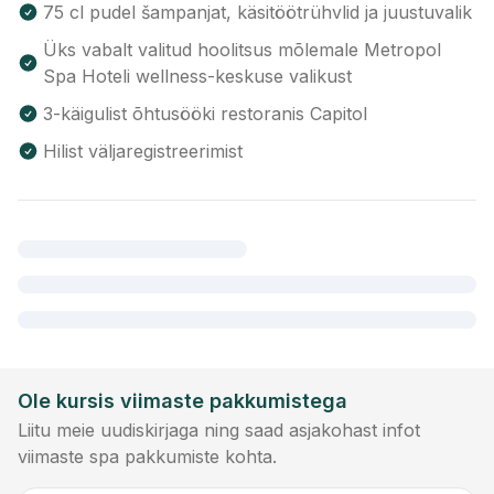
75 cl pudel šampanjat, käsitöötrühvlid ja juustuvalik
Üks vabalt valitud hoolitsus mõlemale Metropol
Spa Hoteli wellness-keskuse valikust
3-käigulist õhtusööki restoranis Capitol
Hilist väljaregistreerimist
Ole kursis viimaste pakkumistega
Liitu meie uudiskirjaga ning saad asjakohast infot
viimaste spa pakkumiste kohta.