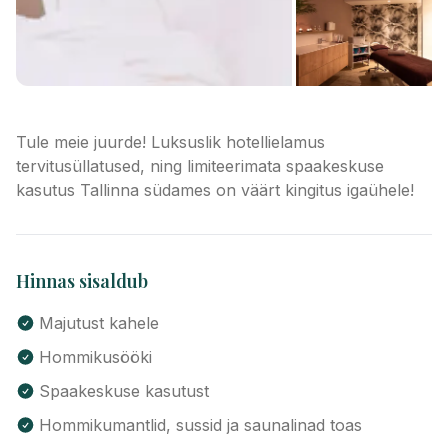
Tule meie juurde! Luksuslik hotellielamus
tervitusüllatused, ning limiteerimata spaakeskuse
kasutus Tallinna südames on väärt kingitus igaühele!
Hinnas sisaldub
Majutust kahele
Hommikusööki
Spaakeskuse kasutust
Hommikumantlid, sussid ja saunalinad toas