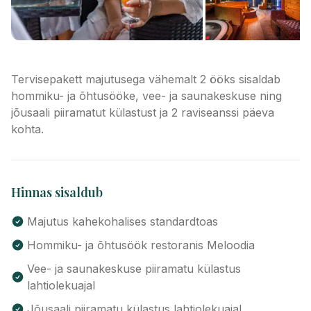
Tervisepakett majutusega vähemalt 2 ööks sisaldab
hommiku- ja õhtusööke, vee- ja saunakeskuse ning
jõusaali piiramatut külastust ja 2 raviseanssi päeva
kohta.
Hinnas sisaldub
Majutus kahekohalises standardtoas
Hommiku- ja õhtusöök restoranis Meloodia
Vee- ja saunakeskuse piiramatu külastus
lahtiolekuajal
Jõusaali piiramatu külastus lahtiolekuajal