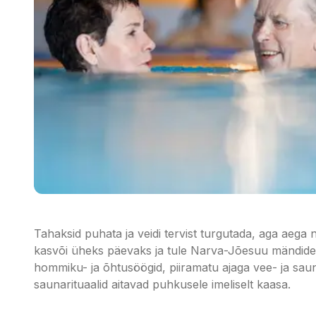
Tahaksid puhata ja veidi tervist turgutada, aga aega 
kasvõi üheks päevaks ja tule Narva-Jõesuu mändide
hommiku- ja õhtusöögid, piiramatu ajaga vee- ja sau
saunarituaalid aitavad puhkusele imeliselt kaasa.