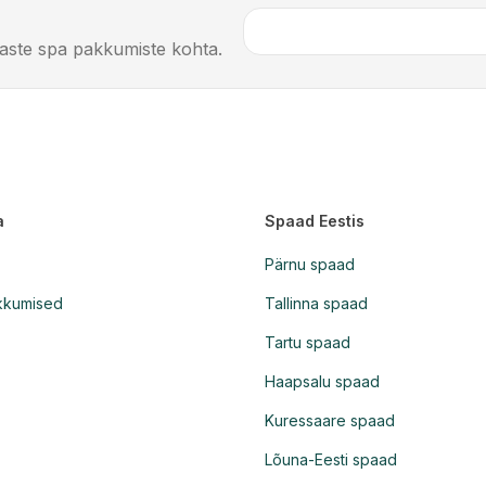
imaste spa pakkumiste kohta.
a
Spaad Eestis
Pärnu spaad
kkumised
Tallinna spaad
Tartu spaad
Haapsalu spaad
Kuressaare spaad
Lõuna-Eesti spaad