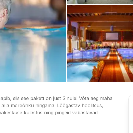
napib, siis see pakett on just Sinule! Võta aeg maha
 alla mereõhku hingama. Lõõgastav hoolitsus,
nakeskuse külastus ning pingeid vabastavad