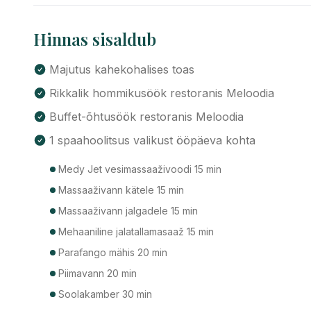
Hinnas sisaldub
Majutus kahekohalises toas
Rikkalik hommikusöök restoranis Meloodia
Buffet-õhtusöök restoranis Meloodia
1 spaahoolitsus valikust ööpäeva kohta
Medy Jet vesimassaaživoodi 15 min
Massaaživann kätele 15 min
Massaaživann jalgadele 15 min
Mehaaniline jalatallamasaaž 15 min
Parafango mähis 20 min
Piimavann 20 min
Soolakamber 30 min