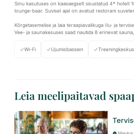
Sinu kasutuses on kaasaegselt sisustatud 4* hotell 
lounge-baar. Suvisel ajal on avatud restorani suvete
Kõrgetasemelise ja laia teraapiavalikuga Ilu- ja terv
Vee- ja saunakesuses saad nautida 8 erinevat sauna, 
Wi-Fi
Ujumisbassein
Treeningkeskus
Leia meelipaitavad spaa
Tervi
Majutus