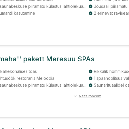
Vee- ja saunakeskuse piiramatu külastus lahtiolekuajal
Jõusaali piiramatu 
mantli kasutamine
2 erinevat ravisea
 maha'' pakett Meresuu SPAs
 kahekohalises toas
Rikkalik hommikus
õhtusöök restoranis Meloodia
1 spaahoolitsus va
Vee- ja saunakeskuse piiramatu külastus lahtiolekuajal
Saunarituaalidel o
Näita rohkem