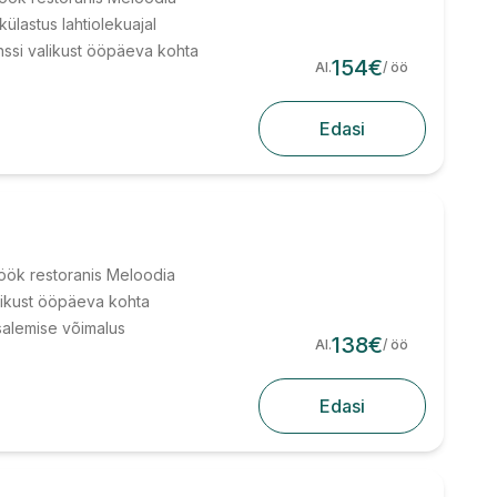
külastus lahtiolekuajal
nssi valikust ööpäeva kohta
154
€
Al.
/ öö
Edasi
öök restoranis Meloodia
likust ööpäeva kohta
salemise võimalus
138
€
Al.
/ öö
Edasi