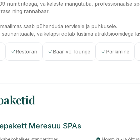
109 numbritoaga, väikelaste mängutuba, professionaalse sp
rrass ning rannabaar.
isemaailmas saab pühenduda tervisele ja puhkusele.
saunarituaale, väikelapsi ootab lustima atraktsioonidega la
Restoran
Baar või lounge
Parkimine
paketid
sepakett Meresuu SPAs
 kahekohalises standardtoas
Hommiku- ja õhtus