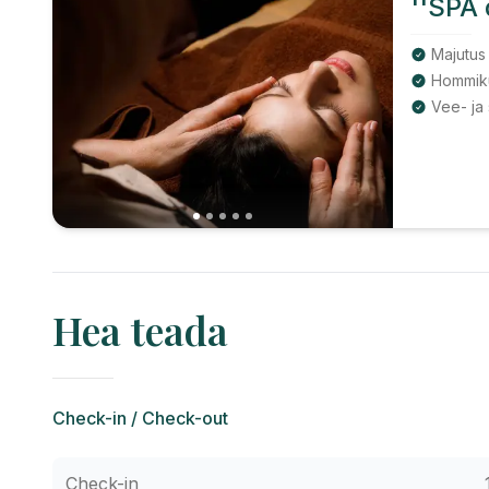
''SPA 
Majutus
Hommiku
Hea teada
Check-in / Check-out
Check-in