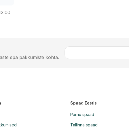
12:00
imaste spa pakkumiste kohta.
a
Spaad Eestis
Pärnu spaad
kkumised
Tallinna spaad