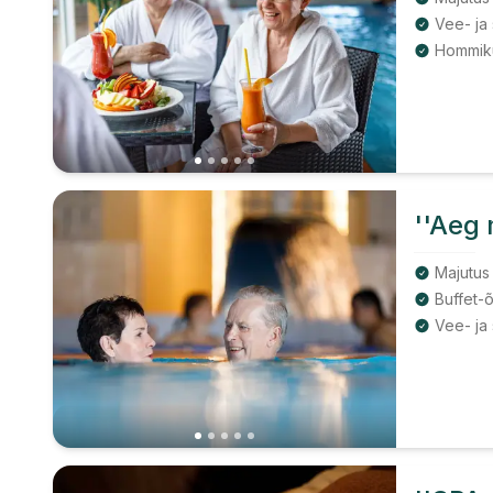
Hommiku
''Aeg
Majutus
Buffet-