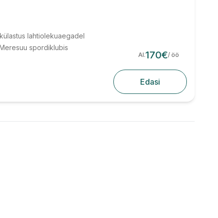
 külastus lahtiolekuaegadel
 Meresuu spordiklubis
170
€
Al.
/ öö
Edasi