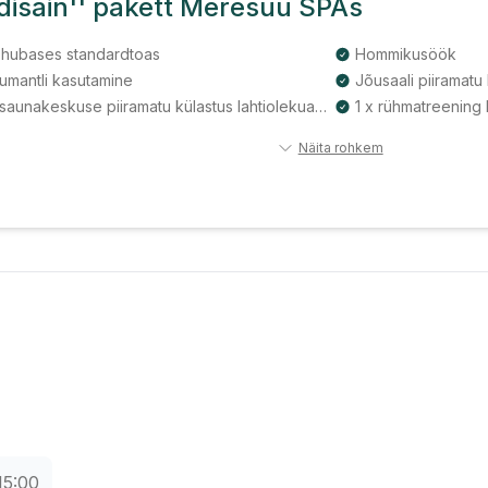
disain'' pakett Meresuu SPAs
 hubases standardtoas
Hommikusöök
mantli kasutamine
Jõusaali piiramatu
Vee- ja saunakeskuse piiramatu külastus lahtiolekuaegadel
1 x rühmatreening
Näita rohkem
15:00