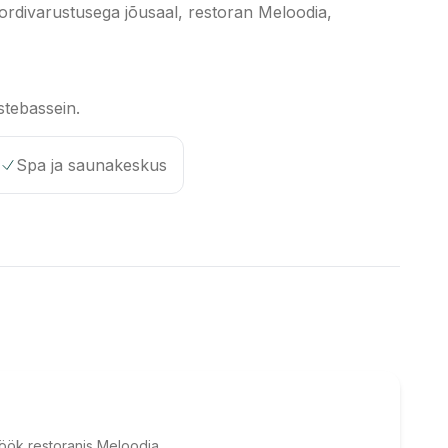
ordivarustusega jõusaal, restoran Meloodia,
stebassein.
Spa ja saunakeskus
öök restoranis Meloodia