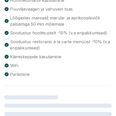
Hommikumantli kasutamine
Puuviljavaagen ja vahuvein toas
Lõõgastav massaaž marula- ja aprikoosikiviõli
palsamiga 50 min mõlemale
Soodustus hoolitsustelt -10% (v.a eripakkumised)
Soodustus restoranis a la carte menüüst -10% (v.a
eripakkumised)
Käimiskeppide kasutamine
WiFi
Parkimine