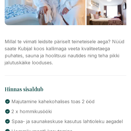
Millal te viimati leidsite päriselt teineteisele aega? Nüüd
saate Kubijal koos kallimaga veeta kvaliteetaega
puhates, sauna ja hoolitsusi nautides ning teha pikki
jalutuskäike looduses.
Hinnas sisaldub
Majutamine kahekohalises toas 2 ööd
2 x hommikusööki
Spaa- ja saunakeskuse kasutus lahtioleku aegadel