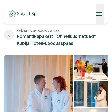
AVALEHT
Kubija Hotell-Loodusspaa
Romantikapakett “Õnnelikud hetked”
SPAAD
Kubija Hotell-Loodusspaas
KONTAKT