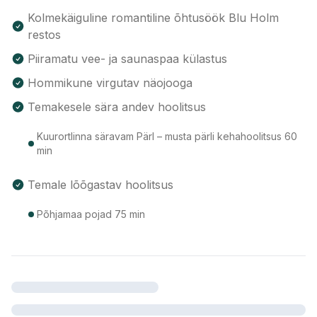
Kolmekäiguline romantiline õhtusöök Blu Holm
restos
Piiramatu vee- ja saunaspaa külastus
Hommikune virgutav näojooga
Temakesele sära andev hoolitsus
Kuurortlinna säravam Pärl – musta pärli kehahoolitsus 60
min
Temale lõõgastav hoolitsus
Põhjamaa pojad 75 min