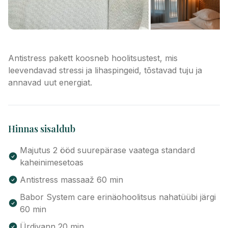
Antistress pakett koosneb hoolitsustest, mis
leevendavad stressi ja lihaspingeid, tõstavad tuju ja
annavad uut energiat.
Hinnas sisaldub
Majutus 2 ööd suurepärase vaatega standard
kaheinimesetoas
Antistress massaaž 60 min
Babor System care erinäohoolitsus nahatüübi järgi
60 min
Ürdivann 20 min