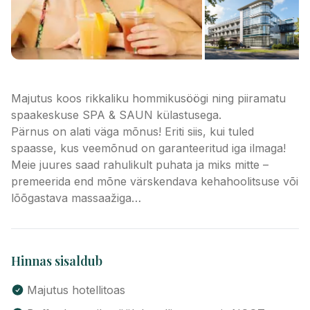
Majutus koos rikkaliku hommikusöögi ning piiramatu
spaakeskuse SPA & SAUN külastusega.
Pärnus on alati väga mõnus! Eriti siis, kui tuled
spaasse, kus veemõnud on garanteeritud iga ilmaga!
Meie juures saad rahulikult puhata ja miks mitte –
premeerida end mõne värskendava kehahoolitsuse või
lõõgastava massaažiga…
Hinnas sisaldub
Majutus hotellitoas