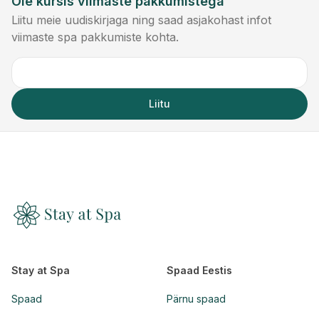
Ole kursis viimaste pakkumistega
Liitu meie uudiskirjaga ning saad asjakohast infot
viimaste spa pakkumiste kohta.
Liitu
Stay at Spa
Spaad Eestis
Spaad
Pärnu spaad