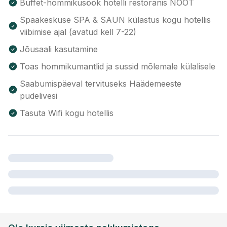
Buffet-hommikusöök hotelli restoranis NOOT
Spaakeskuse SPA & SAUN külastus kogu hotellis
viibimise ajal (avatud kell 7-22)
Jõusaali kasutamine
Toas hommikumantlid ja sussid mõlemale külalisele
Saabumispäeval tervituseks Häädemeeste
pudelivesi
Tasuta Wifi kogu hotellis