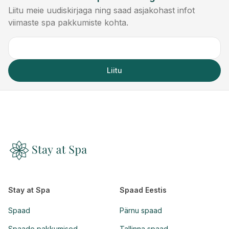
Liitu meie uudiskirjaga ning saad asjakohast infot
viimaste spa pakkumiste kohta.
Liitu
Stay at Spa
Spaad Eestis
Spaad
Pärnu spaad
Spaade pakkumised
Tallinna spaad