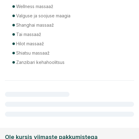
Wellness massaaž
Valguse ja soojuse maagia
Shanghai massaaž
Tai massaaž
Hilot massaaž
Shiatsu massaaž
Zanzibari kehahoolitsus
Ole kursis viimaste pakkumistega