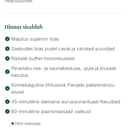
heaolutunde.
Hinnas sisaldub
Majutus superior toas
Saabudes toas pudel cavat ja värsked puuviljad
Rikkalik buffet-hommikusöök
Piiramatu vee- ja saunakeskuse, ujula ja jõusaali
kasutus
Kolmekäiguline õhtusöök Parqalis paketimenüü
alusel
45-minutiline idamaine aurusaunarituaal Rasulbad
60-minutiline paarismassaaž valikust
Hilot massaaž