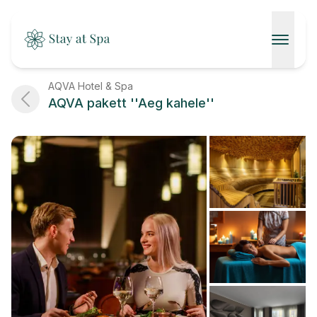
AVALEHT
AQVA Hotel & Spa
AQVA pakett ''Aeg kahele''
SPAAD
KONTAKT