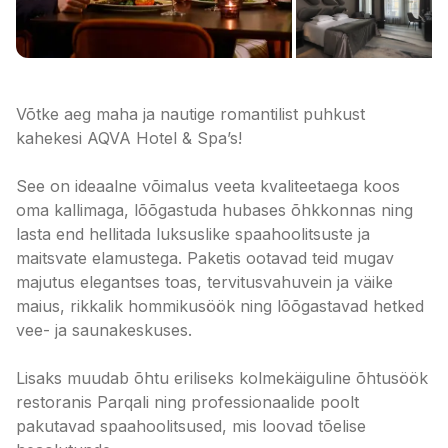
Võtke aeg maha ja nautige romantilist puhkust
kahekesi AQVA Hotel & Spa’s!
See on ideaalne võimalus veeta kvaliteetaega koos
oma kallimaga, lõõgastuda hubases õhkkonnas ning
lasta end hellitada luksuslike spaahoolitsuste ja
maitsvate elamustega. Paketis ootavad teid mugav
majutus elegantses toas, tervitusvahuvein ja väike
maius, rikkalik hommikusöök ning lõõgastavad hetked
vee- ja saunakeskuses.
Lisaks muudab õhtu eriliseks kolmekäiguline õhtusöök
restoranis Parqali ning professionaalide poolt
pakutavad spaahoolitsused, mis loovad tõelise