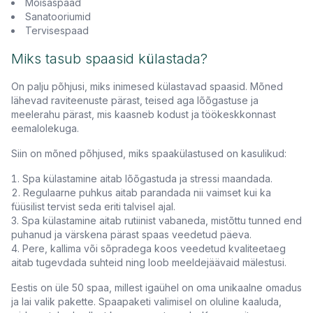
Mõisaspaad
Sanatooriumid
Tervisespaad
Miks tasub spaasid külastada?
On palju põhjusi, miks inimesed külastavad spaasid. Mõned
lähevad raviteenuste pärast, teised aga lõõgastuse ja
meelerahu pärast, mis kaasneb kodust ja töökeskkonnast
eemalolekuga.
Siin on mõned põhjused, miks spaakülastused on kasulikud:
Spa külastamine aitab lõõgastuda ja stressi maandada.
Regulaarne puhkus aitab parandada nii vaimset kui ka
füüsilist tervist seda eriti talvisel ajal.
Spa külastamine aitab rutiinist vabaneda, mistõttu tunned end
puhanud ja värskena pärast spaas veedetud päeva.
Pere, kallima või sõpradega koos veedetud kvaliteetaeg
aitab tugevdada suhteid ning loob meeldejäävaid mälestusi.
Eestis on üle 50 spaa, millest igaühel on oma unikaalne omadus
ja lai valik pakette. Spaapaketi valimisel on oluline kaaluda,