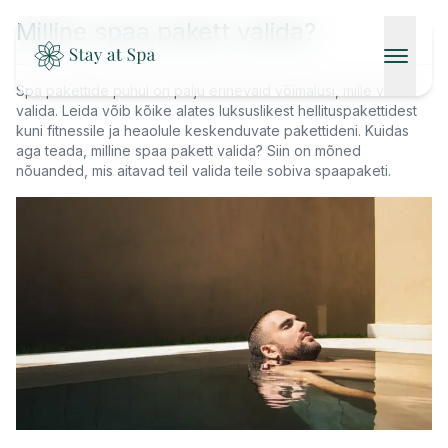
Milline spaa pakett valida?
Spa pakettide puhul on palju erinevaid võimalusi, mille vahel
valida. Leida võib kõike alates luksuslikest hellituspakettidest
AVALEHT
kuni fitnessile ja heaolule keskenduvate pakettideni. Kuidas
aga teada, milline spaa pakett valida? Siin on mõned
SPAAD
nõuanded, mis aitavad teil valida teile sobiva spaapaketi.
KONTAKT