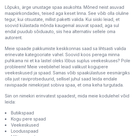
Lõpuks, ärge unustage spaa asukohta. Mõned neist asuvad
maapiirkondades, teised aga keset linna. See võib olla oluline
tegur, kui otsustate, millist paketti valida. Kui siiski leiad, et
soovid külastada mõnda kaugemal asuvat spaad, aga sul
endal puudub sõiduauto, siis hea alternatiiv sellele oma
autorent.
Meie spaade pakkumiste keskkonnas saad sa lihtsasti valida
erinevate kategooriate vahel. Soovid koos perega minna
puhkama nii et ka lastel oleks lõbus suplus veekeskuses? Pole
probleemi! Meie veebilehel leiad valikust kogupere
veekeskused ja spaad. Samas võib spaakülastuse eesmärgiks
olla just raviprotseduurid, sellisel juhul saad leida endale
ravispaade nimekirjast sobiva spaa, et oma keha turgutada.
Siin on nimekiri erinvatest spaadest, mida meie kodulehel võid
leida:
Butiikspaad
Kogu pere spaad
Veekeskused
Loodusspaad