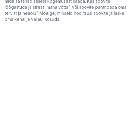
mida sa tahad sellest kogemusest saada. Kas soovite
lõõgastuda ja stressi maha võtta? Või soovite parandada oma
tervist ja heaolu? Mõelge, milliseid hoolitsusi soovite ja laske
oma kehal ja vaimul kosuda.