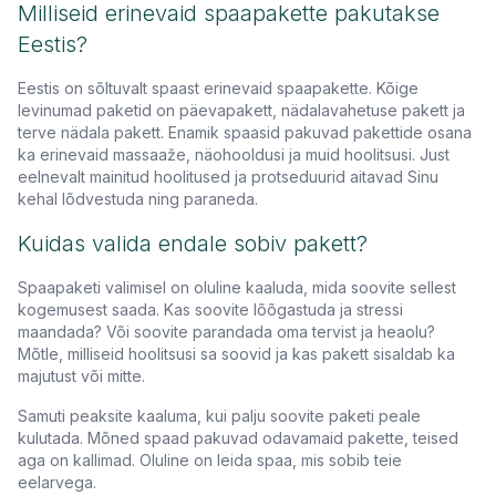
Milliseid erinevaid spaapakette pakutakse
Eestis?
Eestis on sõltuvalt spaast erinevaid spaapakette. Kõige
levinumad paketid on päevapakett, nädalavahetuse pakett ja
terve nädala pakett. Enamik spaasid pakuvad pakettide osana
ka erinevaid massaaže, näohooldusi ja muid hoolitsusi. Just
eelnevalt mainitud hoolitused ja protseduurid aitavad Sinu
kehal lõdvestuda ning paraneda.
Kuidas valida endale sobiv pakett?
Spaapaketi valimisel on oluline kaaluda, mida soovite sellest
kogemusest saada. Kas soovite lõõgastuda ja stressi
maandada? Või soovite parandada oma tervist ja heaolu?
Mõtle, milliseid hoolitsusi sa soovid ja kas pakett sisaldab ka
majutust või mitte.
Samuti peaksite kaaluma, kui palju soovite paketi peale
kulutada. Mõned spaad pakuvad odavamaid pakette, teised
aga on kallimad. Oluline on leida spaa, mis sobib teie
eelarvega.